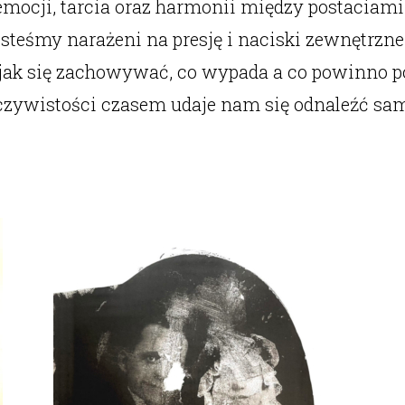
mocji, tarcia oraz harmonii między postaciami
 jesteśmy narażeni na presję i naciski zewnętrz
ak się zachowywać, co wypada a co powinno po
eczywistości czasem udaje nam się odnaleźć samy