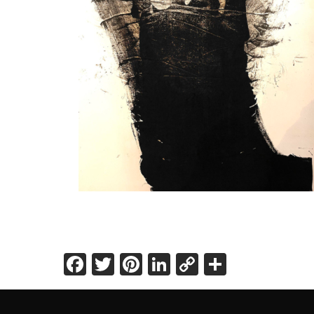
Facebook
Twitter
Pinterest
LinkedIn
Copy
Share
Link