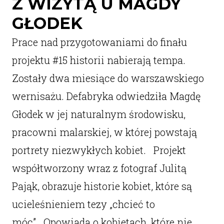
Z WIZYTĄ U MAGDY
GŁODEK
Prace nad przygotowaniami do finału
projektu #15 historii nabierają tempa.
Zostały dwa miesiące do warszawskiego
wernisażu. Defabryka odwiedziła Magdę
Głodek w jej naturalnym środowisku,
pracowni malarskiej, w której powstają
portrety niezwykłych kobiet. Projekt
współtworzony wraz z fotograf Julitą
Pająk, obrazuje historie kobiet, które są
ucieleśnieniem tezy „chcieć to
móc”. Opowiada o kobietach, które nie