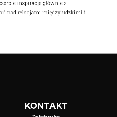
zerpie inspiracje głównie z
żań nad relacjami międzyludzkimi i
KONTAKT
Defabryka