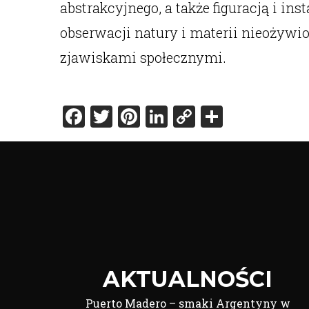
abstrakcyjnego, a także figuracją i in
obserwacji natury i materii nieożywi
zjawiskami społecznymi.
Facebook
Twitter
Pinterest
LinkedIn
Copy
Share
Link
AKTUALNOŚCI
Puerto Madero – smaki Argentyny w