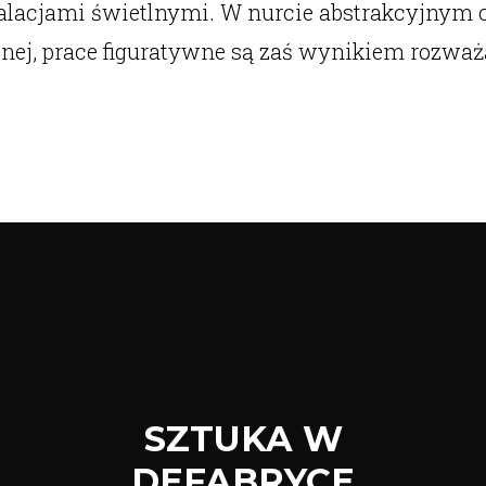
stalacjami świetlnymi. W nurcie abstrakcyjnym c
onej, prace figuratywne są zaś wynikiem rozwa
SZTUKA W
DEFABRYCE