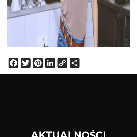
Facebook
Twitter
Pinterest
LinkedIn
Copy
Share
Link
AKTUALNOŚCI