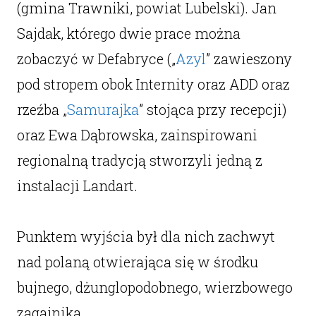
(gmina Trawniki, powiat Lubelski). Jan
Sajdak, którego dwie prace można
zobaczyć w Defabryce („
Azyl
” zawieszony
pod stropem obok Internity oraz ADD oraz
rzeźba „
Samurajka
” stojąca przy recepcji)
oraz Ewa Dąbrowska, zainspirowani
regionalną tradycją stworzyli jedną z
instalacji Landart.
Punktem wyjścia był dla nich zachwyt
nad polaną otwierająca się w środku
bujnego, dżunglopodobnego, wierzbowego
zagajnika.