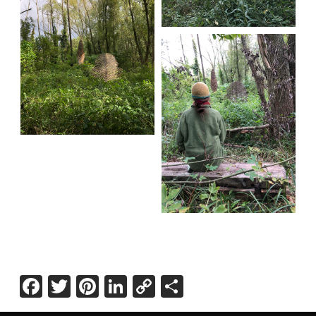
Facebook
Twitter
Pinterest
LinkedIn
Copy
Share
Link