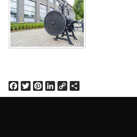
Facebook
Twitter
Pinterest
LinkedIn
Copy
Share
Link