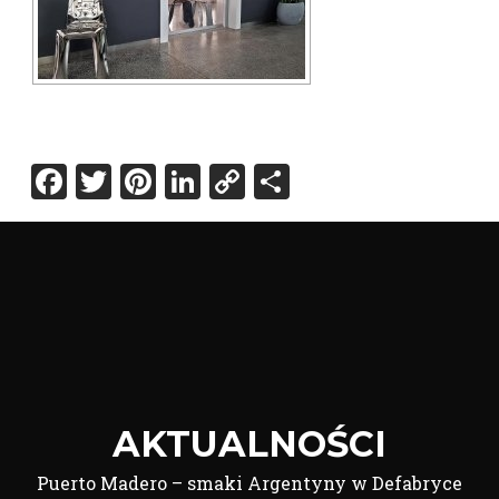
Facebook
Twitter
Pinterest
LinkedIn
Copy
Share
Link
AKTUALNOŚCI
Puerto Madero – smaki Argentyny w Defabryce