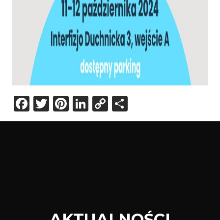
Facebook
Twitter
Pinterest
LinkedIn
Copy
Share
Link
AKTUALNOŚCI