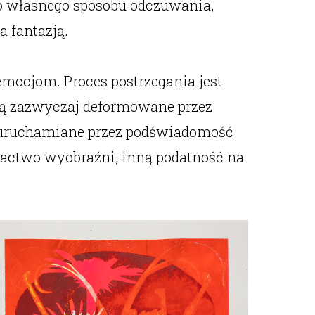
go własnego sposobu odczuwania,
 a fantazją.
mocjom. Proces postrzegania jest
ją zazwyczaj deformowane przez
cia uruchamiane przez podświadomość
gactwo wyobraźni, inną podatność na