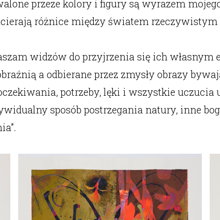
rwalone przeze kolory i figury są wyrazem moje
zacierają różnice między światem rzeczywistym
szam widzów do przyjrzenia się ich własnym e
raźnią a odbierane przez zmysły obrazy bywa
 oczekiwania, potrzeby, lęki i wszystkie uczu
ywidualny sposób postrzegania natury, inne bo
ia”.