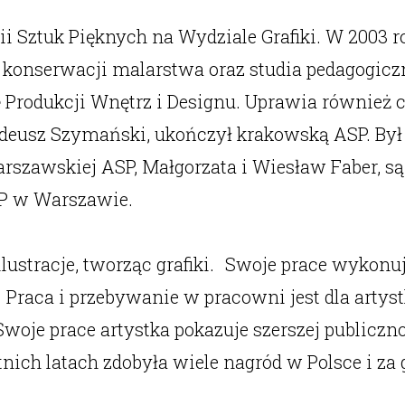
 Sztuk Pięknych na Wydziale Grafiki. W 2003 r
ji konserwacji malarstwa oraz studia pedagogicz
ę Produkcji Wnętrz i Designu. Uprawia również 
Tadeusz Szymański, ukończył krakowską ASP. By
arszawskiej ASP, Małgorzata i Wiesław Faber, s
ASP w Warszawie.
 ilustracje, tworząc grafiki. Swoje prace wykonu
ii. Praca i przebywanie w pracowni jest dla ar
oje prace artystka pokazuje szerszej publiczn
ich latach zdobyła wiele nagród w Polsce i za 