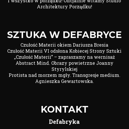
I wszystko w porządku! Oficjalnie witamy Studio
Architektury Porządku!
SZTUKA W DEFABRYCE
Czułość Materii okiem Dariusza Bresia
Czułość Materii VI odsłona Kobiecej Strony Sztuki
„Czułość Materii” – zapraszamy na wernisaż
Abstract Mind. Obrazy powietrzne Joanny
Styrylskiej
Protista nad morzem mgły. Transgresje medium.
Agnieszka Gewartowska.
KONTAKT
Defabryka