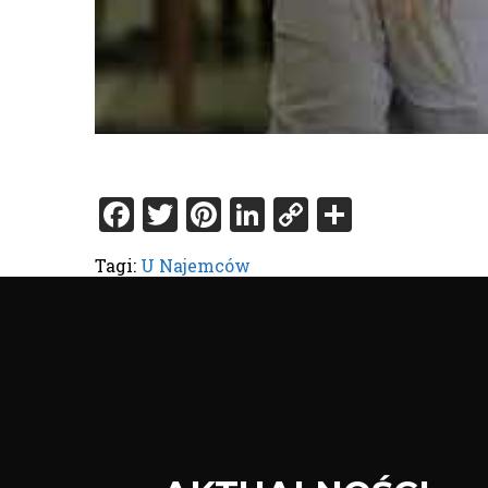
Facebook
Twitter
Pinterest
LinkedIn
Copy
Share
Link
Tagi:
U Najemców