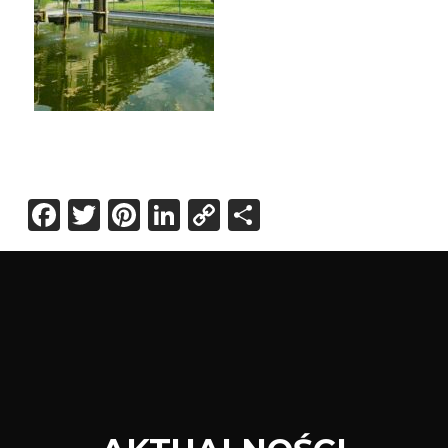
Facebook
Twitter
Pinterest
LinkedIn
Copy
Share
Link