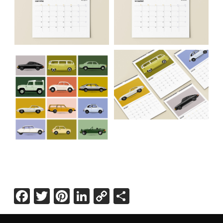
Facebook
Twitter
Pinterest
LinkedIn
Copy
Share
Link