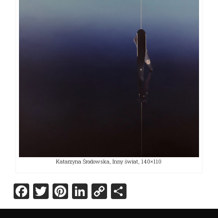
Katarzyna Środowska, Inny świat, 140×110
Facebook
Twitter
Pinterest
LinkedIn
Copy
Share
Link