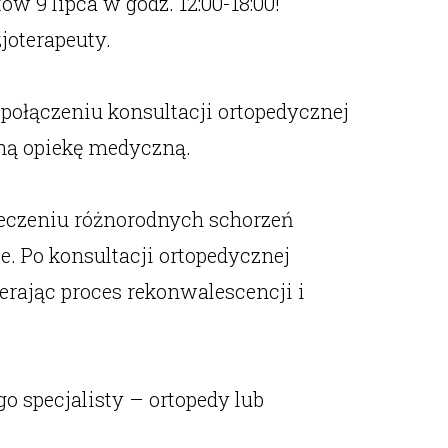
w 9 lipca w godz. 12:00-18:00!
joterapeuty.
połączeniu konsultacji ortopedycznej
wną opiekę medyczną.
 leczeniu różnorodnych schorzeń
. Po konsultacji ortopedycznej
ierając proces rekonwalescencji i
o specjalisty – ortopedy lub