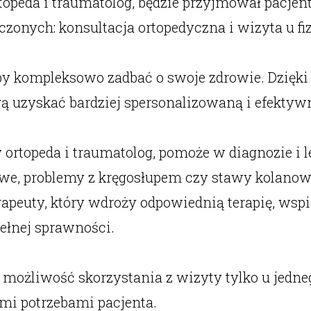
topeda i traumatolog, będzie przyjmował pacjentó
zonych: konsultacja ortopedyczna i wizyta u fiz
by kompleksowo zadbać o swoje zdrowie. Dzięki 
ogą uzyskać bardziej spersonalizowaną i efekty
y ortopeda i traumatolog, pomoże w diagnozie i
owe, problemy z kręgosłupem czy stawy kolanowe
erapeuty, który wdroży odpowiednią terapię, wsp
łnej sprawności.
 możliwość skorzystania z wizyty tylko u jedneg
ymi potrzebami pacjenta.