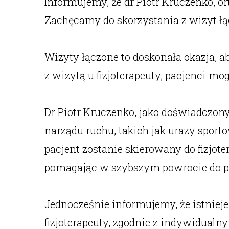
Informujemy, że dr Piotr Kruczenko, or
Zachęcamy do skorzystania z wizyt łąc
Wizyty łączone to doskonała okazja, a
z wizytą u fizjoterapeuty, pacjenci m
Dr Piotr Kruczenko, jako doświadczon
narządu ruchu, takich jak urazy sport
pacjent zostanie skierowany do fizjot
pomagając w szybszym powrocie do pe
Jednocześnie informujemy, że istnieje
fizjoterapeuty, zgodnie z indywidualn