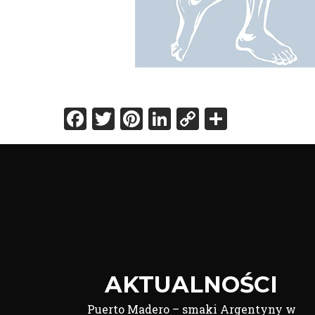
Facebook
Twitter
Pinterest
LinkedIn
Copy
Share
Link
AKTUALNOŚCI
Puerto Madero – smaki Argentyny w