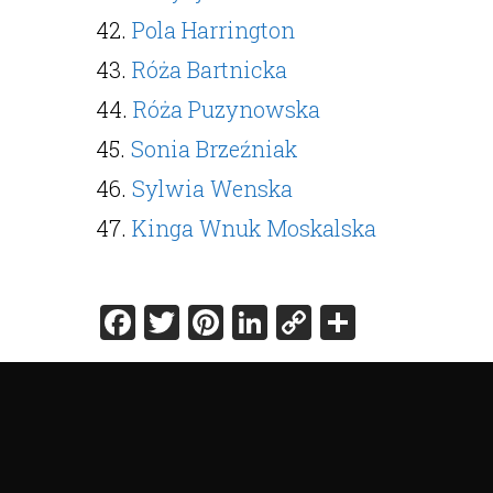
42.
Pola Harrington
43.
Róża Bartnicka
44.
Róża Puzynowska
45.
Sonia Brzeźniak
46.
Sylwia Wenska
47.
Kinga Wnuk Moskalska
Facebook
Twitter
Pinterest
LinkedIn
Copy
Share
Link