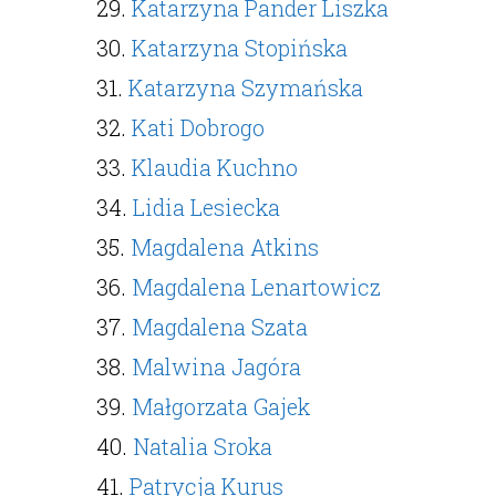
29.
Katarzyna Pander Liszka
30.
Katarzyna Stopińska
31.
Katarzyna Szymańska
32.
Kati Dobrogo
33.
Klaudia Kuchno
34.
Lidia Lesiecka
35.
Magdalena Atkins
36.
Magdalena Lenartowicz
37.
Magdalena Szata
38.
Malwina Jagóra
39.
Małgorzata Gajek
40.
Natalia Sroka
41.
Patrycja Kurus