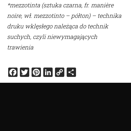
*mezzotinta (sztuka czarna, fr. manière
noire, wł. mezzotinto – półton) – technika
druku wklęsłego należąca do technik
suchych, czyli niewymagających
trawienia
Facebook
Twitter
Pinterest
LinkedIn
Copy
Share
Link