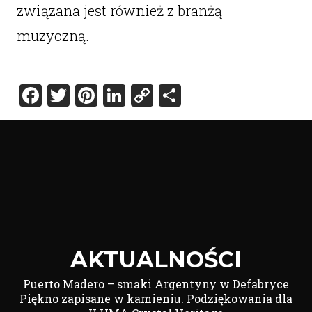
związana jest również z branżą
muzyczną.
Facebook
Twitter
Pinterest
LinkedIn
Copy
Share
Link
AKTUALNOŚCI
Puerto Madero – smaki Argentyny w Defabryce
Piękno zapisane w kamieniu. Podziękowania dla