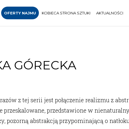
OFERTY NAJMU
KOBIECA STRONA SZTUKI
AKTUALNOŚCI
KA GÓRECKA
w z tej serii jest połączenie realizmu z abst
ale przeskalowane, przedstawione w nienaturaln
 pozorną abstrakcją przypominającą o natłok