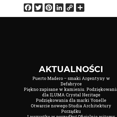
Facebook
Twitter
Pinterest
LinkedIn
Copy
Share
Link
AKTUALNOŚCI
Puerto Madero – smaki Argentyny w
Defabryce
Piękno zapisane w kamieniu. Podziękowani
dla ILUMA Crystal Heritage
Podziękowania dla marki Yonelle
Otwarcie nowego Studia Architektury
Porządku
I wszystko w porządku! Oficjalnie witamy