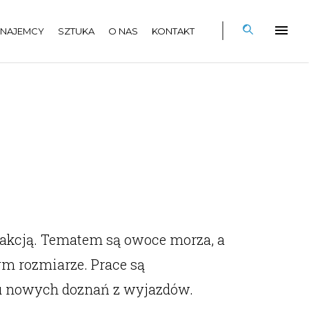
NAJEMCY
SZTUKA
O NAS
KONTAKT
rakcją. Tematem są owoce morza, a
ym rozmiarze. Prace są
u nowych doznań z wyjazdów.