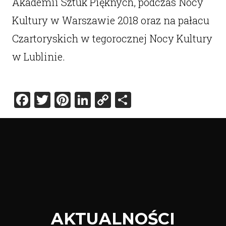
Akademii Sztuk Pięknych, podczas Nocy
Kultury w Warszawie 2018 oraz na pałacu
Czartoryskich w tegorocznej Nocy Kultury
w Lublinie.
Facebook
Twitter
Pinterest
LinkedIn
Copy
Share
Link
AKTUALNOŚCI