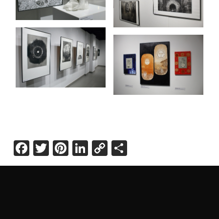
Facebook
Twitter
Pinterest
LinkedIn
Copy
Share
Link