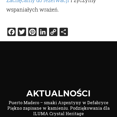
Zachęcamy do rezerwacji
i życzymy
wspaniałych wrażeń.
Facebook
Twitter
Pinterest
LinkedIn
Copy
Share
Link
AKTUALNOŚCI
Puerto Madero – smaki Argentyny w Defabryce
Piękno zapisane w kamieniu. Podziękowania dla
ILUMA Crystal Heritage