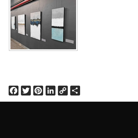
Facebook
Twitter
Pinterest
LinkedIn
Copy
Share
Link