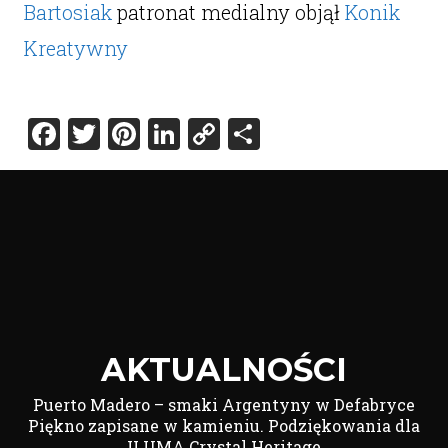
Bartosiak
patronat medialny objął
Konik
Kreatywny
Facebook
Twitter
Pinterest
LinkedIn
Copy
Share
Link
AKTUALNOŚCI
Puerto Madero – smaki Argentyny w Defabryce
Piękno zapisane w kamieniu. Podziękowania dla
ILUMA Crystal Heritage