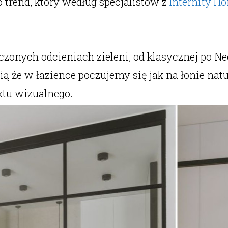
 trend, który według specjalistów z
Internity H
czonych odcieniach zieleni, od klasycznej po N
ą że w łazience poczujemy się jak na łonie natu
ktu wizualnego.