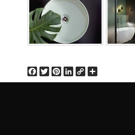
Facebook
Twitter
Pinterest
LinkedIn
Copy
Share
Link