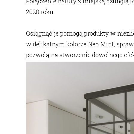
Połączenie natury z miejską dżunglą to
2020 roku.
Osiągnąć je pomogą produkty w niezli
w delikatnym kolorze Neo Mint, sprawi
pozwolą na stworzenie dowolnego efe