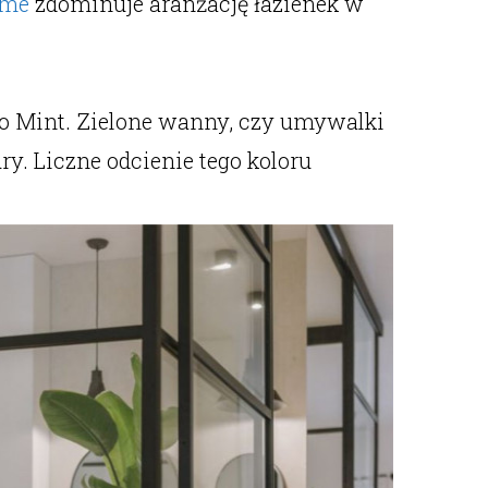
ome
zdominuje aranżację łazienek w
eo Mint. Zielone wanny, czy umywalki
ry. Liczne odcienie tego koloru