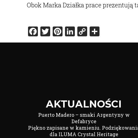
Obok Marka Działka prace prezentują 
Facebook
Twitter
Pinterest
LinkedIn
Copy
Share
Link
AKTUALNOŚCI
Puerto Madero – smaki Argentyny w
Defabryce
Piękno zapisane w kamieniu. Podziękowani
dla ILUMA Crystal Heritage