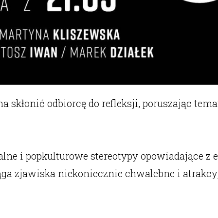
kłonić odbiorcę do refleksji, poruszając temat
alne i popkulturowe stereotypy opowiadające 
iąga zjawiska niekoniecznie chwalebne i atrakc