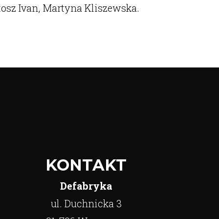
osz Ivan, Martyna Kliszewska.
KONTAKT
Defabryka
ul. Duchnicka 3