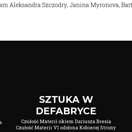
tam Aleksandra Szczodry, Janina Myronova, Bart
SZTUKA W
DEFABRYCE
Czułość Materii okiem Dariusza Bresia
a
Czułość Materii VI odsłona Kobiecej Strony