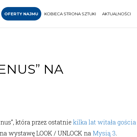
OFERTY NAJMU
KOBIECA STRONA SZTUKI
AKTUALNOŚCI
ENUS” NA
us”, która przez ostatnie
kilka lat witała gośc
ła na wystawę LOOK / UNLOCK na
Mysią 3
.