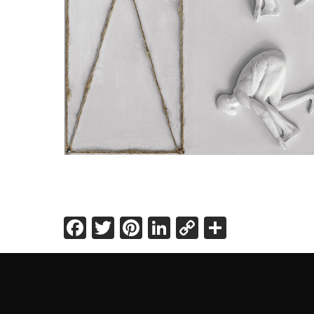
Facebook
Twitter
Pinterest
LinkedIn
Copy
Share
Link