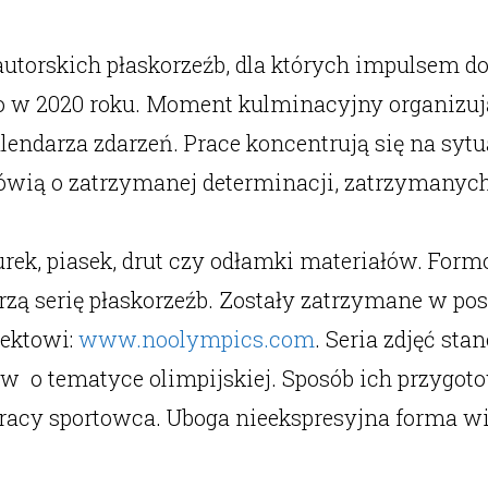
 autorskich płaskorzeźb, dla których impulsem d
kio w 2020 roku. Moment kulminacyjny organizu
ndarza zdarzeń. Prace koncentrują się na sytuac
Mówią o zatrzymanej determinacji, zatrzymanyc
rek, piasek, drut czy odłamki materiałów. Form
serię płaskorzeźb. Zostały zatrzymane w posta
jektowi:
www.noolympics.com
. Seria zdjęć st
ów o tematyce olimpijskiej. Sposób ich przygot
racy sportowca. Uboga nieekspresyjna forma wi