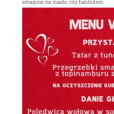
smażone na maśle, czy halibutem.