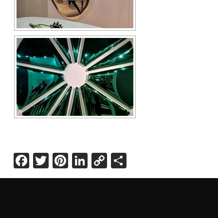
Facebook
Twitter
Pinterest
LinkedIn
Copy
Share
Link