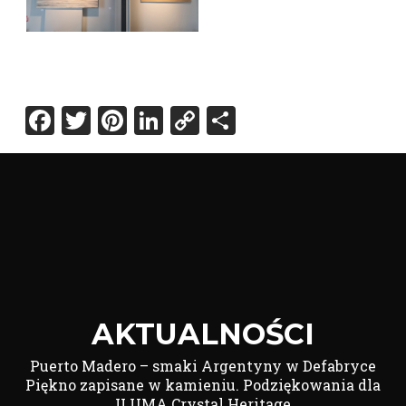
Facebook
Twitter
Pinterest
LinkedIn
Copy
Share
Link
AKTUALNOŚCI
Puerto Madero – smaki Argentyny w Defabryce
Piękno zapisane w kamieniu. Podziękowania dla
ILUMA Crystal Heritage