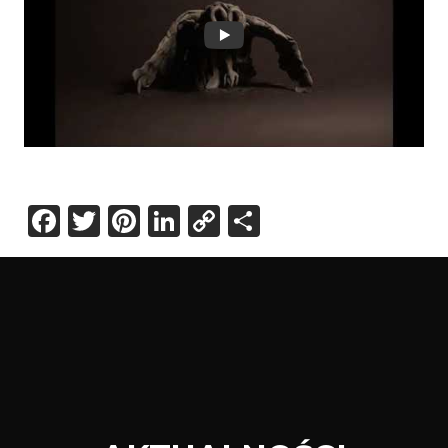
Facebook
Twitter
Pinterest
LinkedIn
Copy
Share
Link