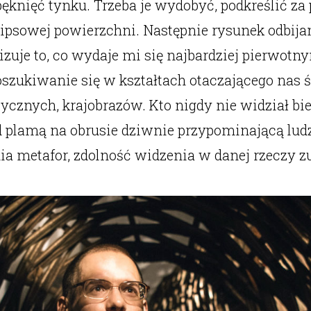
pęknięć tynku. Trzeba je wydobyć, podkreślić 
gipsowej powierzchni. Następnie rysunek odbĳa
alizuje to, co wydaje mi się najbardziej pierwo
Doszukiwanie się w kształtach otaczającego nas 
astycznych, krajobrazów. Kto nigdy nie widział b
 plamą na obrusie dziwnie przypominającą ludzki
ia metafor, zdolność widzenia w danej rzeczy z