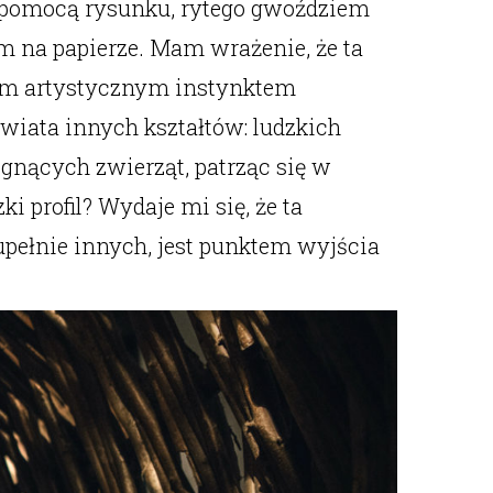
za pomocą rysunku, rytego gwoździem
m na papierze. Mam wrażenie, że ta
tnym artystycznym instynktem
świata innych kształtów: ludzkich
iegnących zwierząt, patrząc się w
 profil? Wydaje mi się, że ta
upełnie innych, jest punktem wyjścia