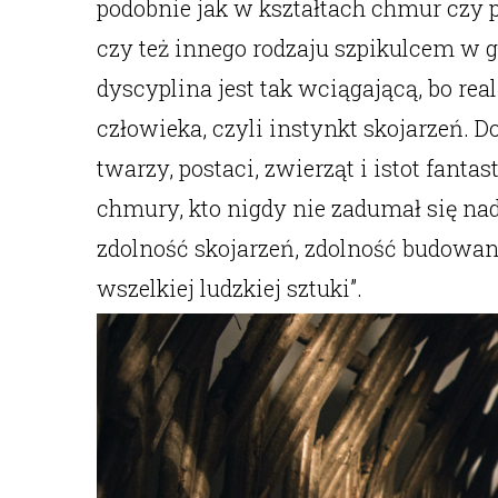
podobnie jak w kształtach chmur czy 
czy też innego rodzaju szpikulcem w 
dyscyplina jest tak wciągającą, bo re
człowieka, czyli instynkt skojarzeń. 
twarzy, postaci, zwierząt i istot fant
chmury, kto nigdy nie zadumał się nad
zdolność skojarzeń, zdolność budowan
wszelkiej ludzkiej sztuki”.