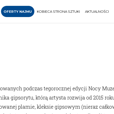
OFERTY NAJMU
KOBIECA STRONA SZTUKI
AKTUALNOŚCI
owanych podczas tegorocznej edycji Nocy Muz
nika gipsorytu, którą artysta rozwĳa od 2015 rok
towanej plamie, kleksie gipsowym (nieraz całko