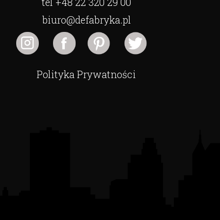
tel +48 22 320 29 00
biuro@defabryka.pl
Polityka Prywatności