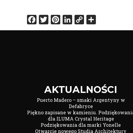
Facebook
Twitter
Pinterest
LinkedIn
Copy
Share
Link
AKTUALNOŚCI
Puerto Madero – smaki Argentyny w
Defabryce
Piękno zapisane w kamieniu. Podziękowani
dla ILUMA Crystal Heritage
Podziękowania dla marki Yonelle
Otwarcie nowego Studia Architektury