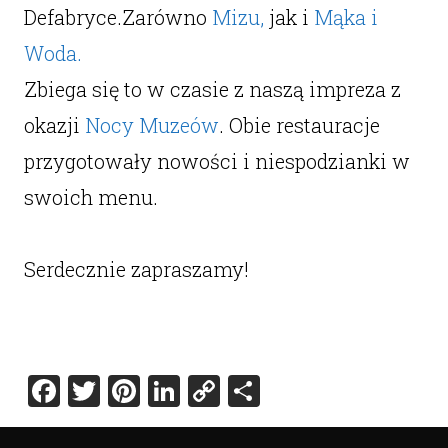
Defabryce.Zarówno
Mizu,
jak i
Mąka i
Woda.
Zbiega się to w czasie z naszą impreza z
okazji
Nocy Muzeów
. Obie restauracje
przygotowały nowości i niespodzianki w
swoich menu.
Serdecznie zapraszamy!
Facebook
Twitter
Pinterest
LinkedIn
Copy
Share
Link