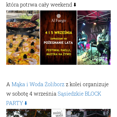
która potrwa cały weekend ⬇️
A
Mąka i Woda Żoliborz
z kolei organizuje
w sobotę 4 września
Sąsiedzkie BLOCK
PARTY ⬇️