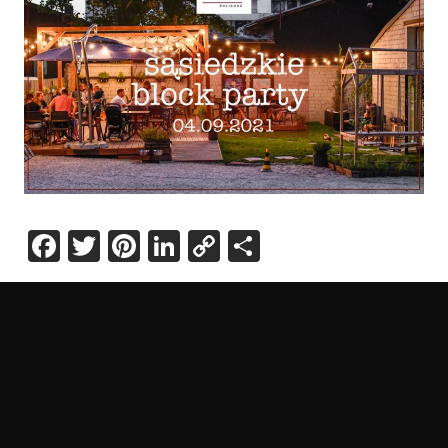
Facebook
Twitter
Pinterest
LinkedIn
Copy
Share
Link