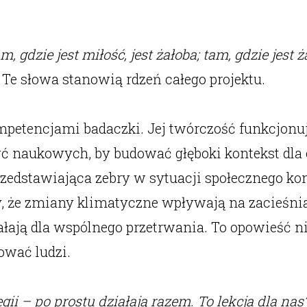
am, gdzie jest miłość, jest żałoba; tam, gdzie jest 
Te słowa stanowią rdzeń całego projektu.
petencjami badaczki. Jej twórczość funkcjonuje
yć naukowych, by budować głęboki kontekst dla 
rzedstawiająca zebry w sytuacji społecznego ko
ły, że zmiany klimatyczne wpływają na zacieśn
ją dla wspólnego przetrwania. To opowieść nie 
ować ludzi.
egii – po prostu działają razem. To lekcja dla nas