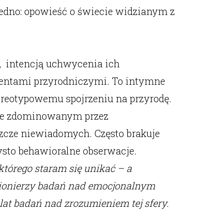
 jedno: opowieść o świecie widzianym z
 intencją uchwycenia ich
kumentami przyrodniczymi. To intymne
tereotypowemu spojrzeniu na przyrodę.
ecie zdominowanym przez
eszcze niewiadomych. Często brakuje
ysto behawioralne obserwacje.
tórego staram się unikać – a
 Pionierzy badań nad emocjonalnym
lat badań nad zrozumieniem tej sfery.