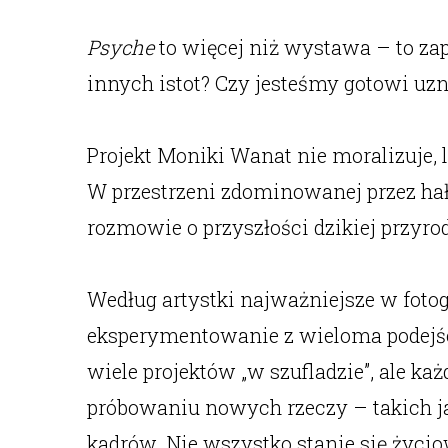
Psyche
to więcej niż wystawa – to zap
innych istot? Czy jesteśmy gotowi uz
Projekt Moniki Wanat nie moralizuje, 
W przestrzeni zdominowanej przez ha
rozmowie o przyszłości dzikiej przyrod
Według artystki najważniejsze w fotogr
eksperymentowanie z wieloma podejścia
wiele projektów „w szufladzie”, ale każ
próbowaniu nowych rzeczy – takich ja
kadrów. Nie wszystko stanie się życio