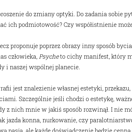
roszenie do zmiany optyki. Do zadania sobie pyt
nać ich podmiotowość? Czy współistnienie moż
lecz proponuje poprzez obrazy inny sposób bycia
łas człowieka,
Psyche
to cichy manifest, który
y i naszej wspólnej planecie.
afii jest znalezienie własnej estetyki, przekazu,
mi. Szczególnie jeśli chodzi o estetykę, ważne 
dy z nich mnie w jakiś sposób rozwinął. I nie mó
k jazda konna, nurkowanie, czy paralotniarstw
wą pasją, ale każde doświadczenie będzie cenn