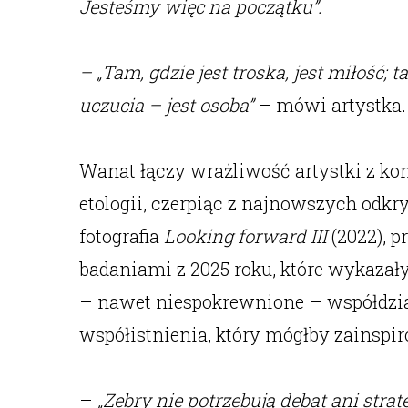
Jesteśmy więc na początku”.
– „Tam, gdzie jest troska, jest miłość; t
uczucia – jest osoba”
– mówi artystka. 
Wanat łączy wrażliwość artystki z kom
etologii, czerpiąc z najnowszych odkr
fotografia
Looking forward III
(2022), p
badaniami z 2025 roku, które wykaza
– nawet niespokrewnione – współdziała
współistnienia, który mógłby zainspir
–
„Zebry nie potrzebują debat ani strat