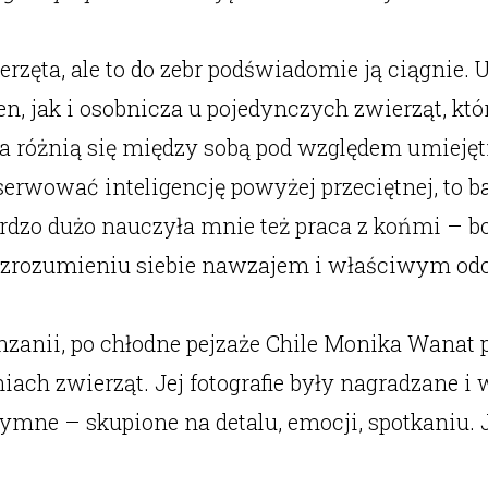
zęta, ale to do zebr podświadomie ją ciągnie. U
en, jak i osobnicza u pojedynczych zwierząt, kt
ta różnią się między sobą pod względem umiejęt
serwować inteligencję powyżej przeciętnej, to 
rdzo dużo nauczyła mnie też praca z końmi – bo
iu, zrozumieniu siebie nawzajem i właściwym o
zanii, po chłodne pejzaże Chile Monika Wanat 
iach zwierząt. Jej fotografie były nagradzane i
ymne – skupione na detalu, emocji, spotkaniu. J