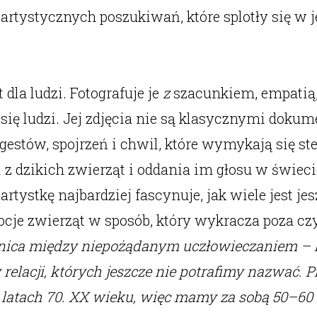
i artystycznych poszukiwań, które splotły się w
dla ludzi. Fotografuje je
z
szacunkiem, empatią,
e się ludzi. Jej zdjęcia nie są klasycznymi do
 gestów, spojrzeń i chwil, które wymykają się s
 z dzikich zwierząt i oddania im głosu w świ
rtystkę najbardziej fascynuje, jak wiele jest j
ocje zwierząt w sposób, który wykracza poza cz
anica między niepożądanym uczłowieczaniem – k
relacji, których jeszcze nie potrafimy nazwać.
 latach 70. XX wieku, więc mamy za sobą 50–60 