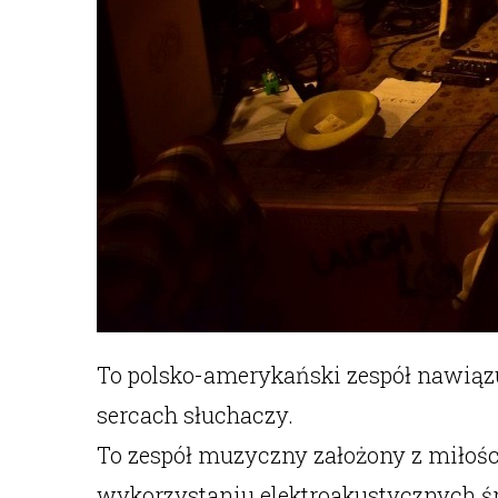
To polsko-amerykański zespół nawiązu
sercach słuchaczy.
To zespół muzyczny założony z miłoś
wykorzystaniu elektroakustycznych 