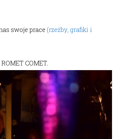
 nas swoje prace
(rzeźby, grafiki i
pół ROMET COMET.