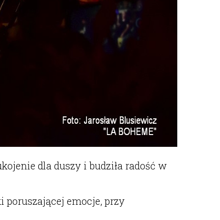
ojenie dla duszy i budziła radość w
 poruszającej emocje, przy