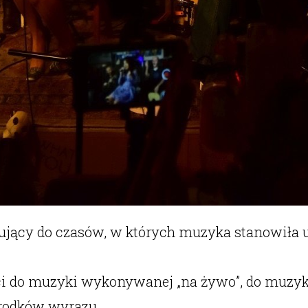
jący do czasów, w których muzyka stanowiła uk
ci do muzyki wykonywanej „na żywo”, do muzyki
środków wyrazu.