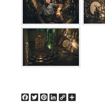
Facebook
Twitter
Pinterest
LinkedIn
Copy
Share
Link