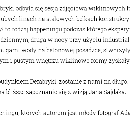
ryki odbyła się sesja zdjęciowa wiklinowych f
rubych linach na stalowych belkach konstrukcyj
 Był to rodzaj happeningu podczas którego eksp
e dziennym, druga w nocy przy użyciu industrial
ugami wody na betonowej posadzce, stworzyły n
m i pustym wnętrzu wiklinowe formy zyskały z
 budynkiem Defabryki, zostanie z nami na długo.
a bliższe zapoznanie się z wizją Jana Sajdaka.
eningu, których autorem jest młody fotograf A