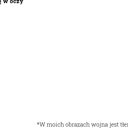
ę w oczy
*W moich obrazach wojna jest tł