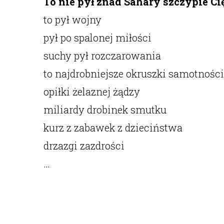
To nie pył znad Sahary szczypie Ci
to pył wojny
pył po spalonej miłości
suchy pył rozczarowania
to najdrobniejsze okruszki samotności
opiłki żelaznej żądzy
miliardy drobinek smutku
kurz z zabawek z dzieciństwa
drzazgi zazdrości
…