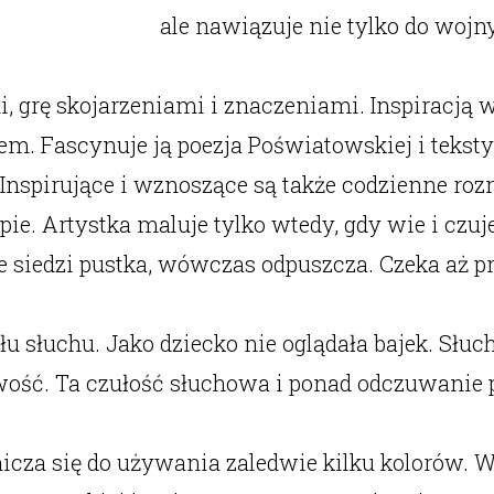
ale nawiązuje nie tylko do wojn
i, grę skojarzeniami i znaczeniami. Inspiracj
em. Fascynuje ją poezja Poświatowskiej i teksty 
. Inspirujące i wznoszące są także codzienne 
ie. Artystka maluje tylko wtedy, gdy wie i czu
e siedzi pustka, wówczas odpuszcza. Czeka aż p
 słuchu. Jako dziecko nie oglądała bajek. Słuch
wość. Ta czułość słuchowa i ponad odczuwanie po
icza się do używania zaledwie kilku kolorów. W