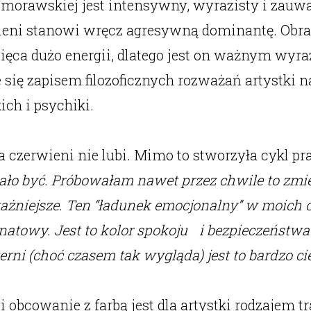
h Smorawskiej jest intensywny, wyrazisty i zau
rwieni stanowi wręcz agresywną dominantę. Obr
ięca dużo energii, dlatego jest on ważnym wyr
 się zapisem filozoficznych rozważań artystki 
ich i psychiki.
czerwieni nie lubi. Mimo to stworzyła cykl pra
ło być. Próbowałam nawet przez chwile to zmien
ażniejsze. Ten “ładunek emocjonalny” w moich ob
granatowy. Jest to kolor spokoju i bezpieczeńst
ni (choć czasem tak wygląda) jest to bardzo ci
 obcowanie z farbą jest dla artystki rodzajem