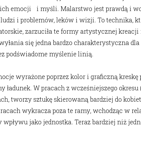
oich emocji i myśli. Malarstwo jest prawdą i 
udzi i problemów, leków i wizji. To technika, k
atorskie, zarzuciła te formy artystycznej kreacj
ci wyłania się jedna bardzo charakterystyczna d
z podświadome myślenie linią.
mocje wyrażone poprzez kolor i graficzną kreskę 
ładunek. W pracach z wcześniejszego okresu (20
ch, tworzy sztukę skierowaną bardziej do kobiet
acach wykracza poza te ramy, wchodząc w relac
pływu jako jednostka. Teraz bardziej niż jednos