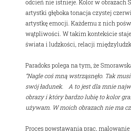
odcień nie istnieje. Kolor w obrazac
artystki głęboka tonacja czystej cze
artystkę emocji. Każdemu z nich pośw
wątpliwości. W takim kontekście staje
świata i ludzkości, relacji międzyludzk
Paradoks polega na tym, że Smorawska 
“Nagle coś mną wstrząsnęło. Tak musia
swój ładunek. A to jest dla mnie najw
obrazy i który bardzo lubię to kolor 
używam. W moich obrazach nie ma czer
Proces powstawania prac, malowanie i