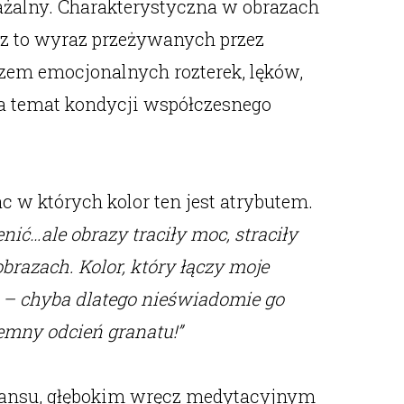
ważalny. Charakterystyczna w obrazach
az to wyraz przeżywanych przez
azem emocjonalnych rozterek, lęków,
na temat kondycji współczesnego
c w których kolor ten jest atrybutem.
ić…ale obrazy traciły moc, straciły
razach. Kolor, który łączy moje
wa – chyba dlatego nieświadomie go
emny odcień granatu!”
 transu, głębokim wręcz medytacyjnym