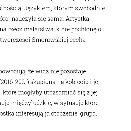
wolnością. Językiem, którym swobodnie
tórej nauczyła się sama. Artystka
i na rzecz malarstwa, które pochłonęło
la twórczości Smorawskiej cecha:
powodują, że widz nie pozostaje
16-2021) skupiona na kobiecie i jej
, które mogłyby utożsamiać się z jej
je międzyludzkie, w sytuacje które
tka interesują ja otoczenie, grupa,