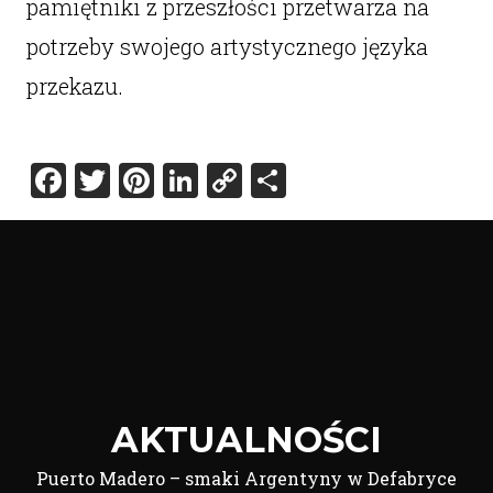
pamiętniki z przeszłości przetwarza na
potrzeby swojego artystycznego języka
przekazu.
Facebook
Twitter
Pinterest
LinkedIn
Copy
Share
Link
AKTUALNOŚCI
Puerto Madero – smaki Argentyny w Defabryce