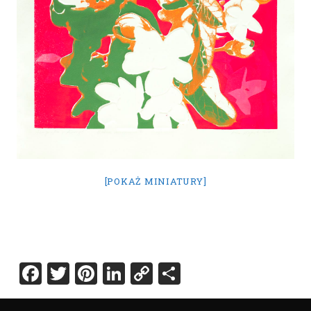
[POKAŻ MINIATURY]
Facebook
Twitter
Pinterest
LinkedIn
Copy
Share
Link