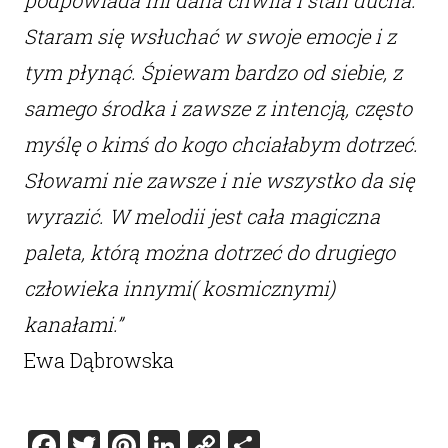
podpowiada mi dana chwila i stan ducha.
Staram się wsłuchać w swoje emocje i z
tym płynąć. Śpiewam bardzo od siebie, z
samego środka i zawsze z intencją, często
myślę o kimś do kogo chciałabym dotrzeć.
Słowami nie zawsze i nie wszystko da się
wyrazić. W melodii jest cała magiczna
paleta, którą można dotrzeć do drugiego
człowieka innymi( kosmicznymi)
kanałami.”
Ewa Dąbrowska
Facebook
Twitter
Pinterest
LinkedIn
Copy
Share