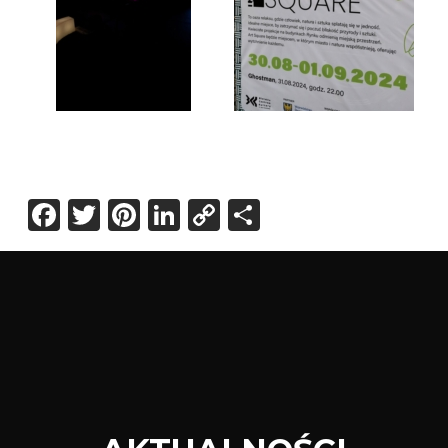
Facebook
Twitter
Pinterest
LinkedIn
Copy
Share
Link