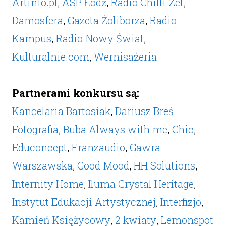
Artinfo.pl,
ASP Łódź
,
Radio Chilli Zet
,
Damosfera
,
Gazeta Żoliborza
,
Radio
Kampus
,
Radio Nowy Świat
,
Kulturalnie.com
,
Wernisażeria
Partnerami konkursu są:
Kancelaria Bartosiak
,
Dariusz Breś
Fotografia
,
Buba Always with me
,
Chic
,
Educoncept
,
Franzaudio
,
Gawra
Warszawska
,
Good Mood
,
HH Solutions
,
Internity Home
,
Iluma Crystal Heritage
,
Instytut Edukacji Artystycznej
,
Interfizjo
,
Kamień Księżycowy
,
2 kwiaty
,
Lemonspot