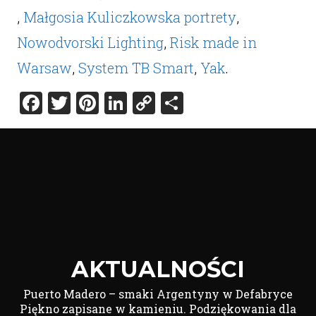
,
Małgosia Kuliczkowska portrety
,
Nowodvorski Lighting
,
Risk made in
Warsaw
,
System TB Smart
,
Yak
.
Facebook
Twitter
Pinterest
LinkedIn
Copy
Share
Link
AKTUALNOŚCI
Puerto Madero – smaki Argentyny w Defabryce
Piękno zapisane w kamieniu. Podziękowania dla