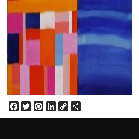
Facebook
Twitter
Pinterest
LinkedIn
Copy
Share
Link