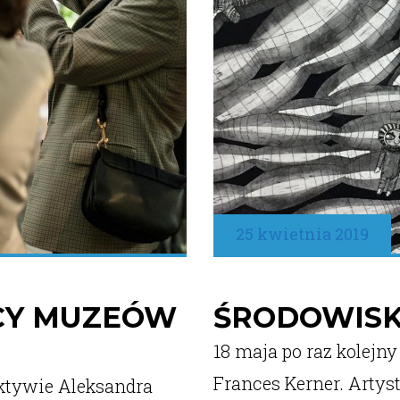
25 kwietnia 2019
CY MUZEÓW
ŚRODOWISK
18 maja po raz kolejn
Frances Kerner. Artys
ktywie Aleksandra