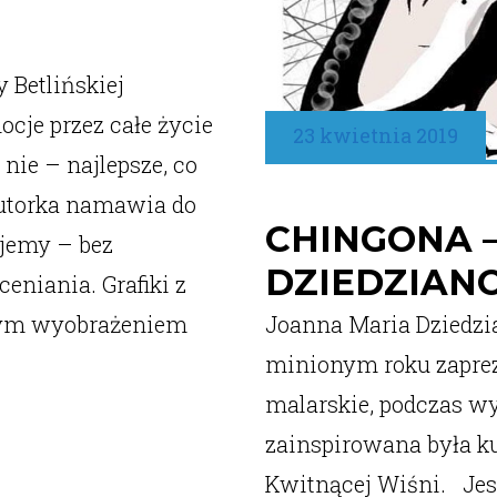
 Betlińskiej
cje przez całe życie
23 kwietnia 2019
nie – najlepsze, co
Autorka namawia do
CHINGONA 
ujemy – bez
DZIEDZIAN
eniania. Grafiki z
nym wyobrażeniem
Joanna Maria Dziedzia
minionym roku zaprez
malarskie, podczas wy
zainspirowana była ku
Kwitnącej Wiśni. Jesi