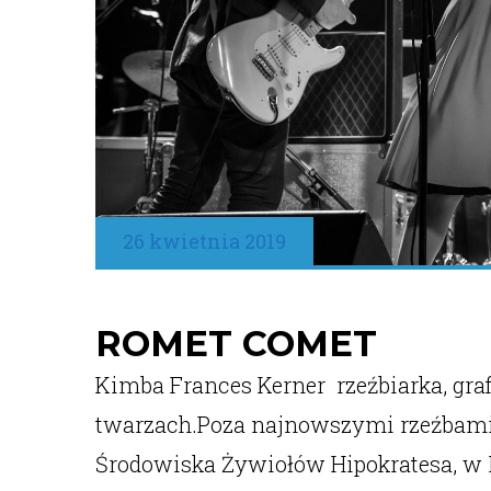
26 kwietnia 2019
ROMET COMET
Kimba Frances Kerner rzeźbiarka, grafi
twarzach.Poza najnowszymi rzeźbami 
Środowiska Żywiołów Hipokratesa, 