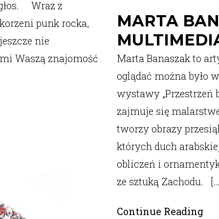
 głos. Wraz z
MARTA BAN
korzeni punk rocka,
MULTIMEDI
jeszcze nie
gami Waszą znajomość
Marta Banaszak to arty
oglądać można było w 
wystawy „Przestrzeń 
zajmuje się malarstwe
tworzy obrazy przesi
których duch arabski
obliczeń i ornamentyk
ze sztuką Zachodu. […
Continue Reading