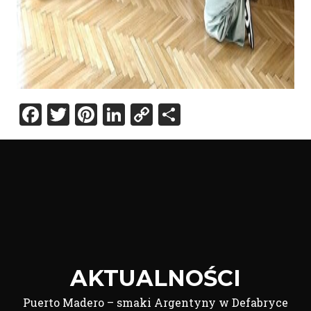
Facebook
Twitter
Pinterest
LinkedIn
Copy
Share
Link
AKTUALNOŚCI
Puerto Madero – smaki Argentyny w Defabryce