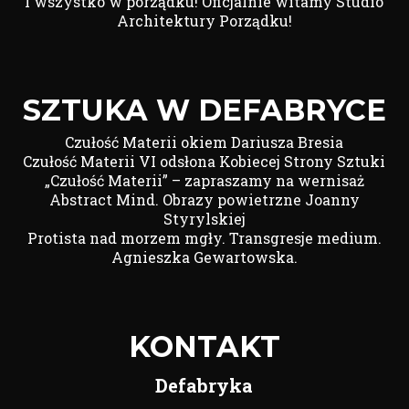
I wszystko w porządku! Oficjalnie witamy Studio
Architektury Porządku!
SZTUKA W DEFABRYCE
Czułość Materii okiem Dariusza Bresia
Czułość Materii VI odsłona Kobiecej Strony Sztuki
„Czułość Materii” – zapraszamy na wernisaż
Abstract Mind. Obrazy powietrzne Joanny
Styrylskiej
Protista nad morzem mgły. Transgresje medium.
Agnieszka Gewartowska.
KONTAKT
Defabryka