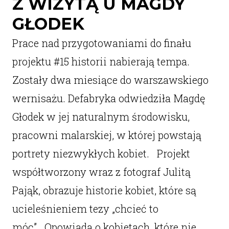
Z WIZYTĄ U MAGDY
GŁODEK
Prace nad przygotowaniami do finału
projektu #15 historii nabierają tempa.
Zostały dwa miesiące do warszawskiego
wernisażu. Defabryka odwiedziła Magdę
Głodek w jej naturalnym środowisku,
pracowni malarskiej, w której powstają
portrety niezwykłych kobiet. Projekt
współtworzony wraz z fotograf Julitą
Pająk, obrazuje historie kobiet, które są
ucieleśnieniem tezy „chcieć to
móc”. Opowiada o kobietach, które nie