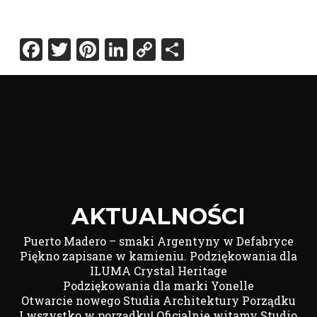
Facebook
Twitter
Pinterest
LinkedIn
Copy
Share
Link
AKTUALNOŚCI
Puerto Madero – smaki Argentyny w Defabryce
Piękno zapisane w kamieniu. Podziękowania dla
ILUMA Crystal Heritage
Podziękowania dla marki Yonelle
Otwarcie nowego Studia Architektury Porządku
I wszystko w porządku! Oficjalnie witamy Studio