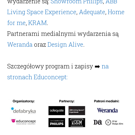
wydarzenie są:
Showroom Philips
,
ABB
Living Space Experience
,
Adequate
,
Home
for me
,
KRAM
.
Partnerami medialnymi wydarzenia są
Weranda
oraz
Design Alive
.
Szczegółowy program i zapisy ➡️
na
stronach Educoncept: